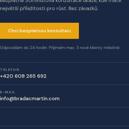
Bezplatná 30minutová konzultace ukáže, kde máte
největší příležitosti pro růst. Bez závazků.
Chci bezplatnou konzultaci
Odpovídám do 24 hodin. Přijímám max. 3 nové klienty měsíčně.
TELEFON
+420 608 265 692
E-MAIL
info@bradacmartin.com