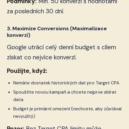
Podmínky:
Min. 50 konverzí s hodnotami
za posledních 30 dní.
3. Maximize Conversions (Maximalizace
konverzí)
Google utrácí celý denní budget s cílem
získat co nejvíce konverzí.
Použijte, když:
Nemáte dostatek historických dat pro Target CPA
Spouštíte novou kampaň a chcete nejprve sbírat
data
Budget je primární omezení (nechcete, aby zůstával
nevyužitý)
Pozor:
Bez Target CPA limitu může