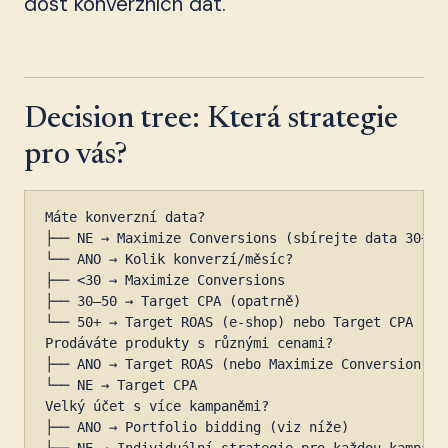
dost konverzních dat.
Decision tree: Která strategie
pro vás?
Máte konverzní data?

├── NE → Maximize Conversions (sbírejte data 30+ dn
└── ANO → Kolik konverzí/měsíc?

├── <30 → Maximize Conversions

├── 30–50 → Target CPA (opatrně)

└── 50+ → Target ROAS (e-shop) nebo Target CPA (lea
Prodáváte produkty s různými cenami?

├── ANO → Target ROAS (nebo Maximize Conversion Val
└── NE → Target CPA

Velký účet s více kampaněmi?

├── ANO → Portfolio bidding (viz níže)
